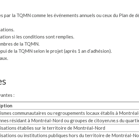
isées par la TQMN comme les événements annuels ou ceux du Plan d
tations.
ation si les conditions sont remplies.
embres de la TQMN.
appui de la TQMN selon le projet (après 1 an d’adhésion).
aux.
es
vantes :
iption
smes communautaires ou regroupements locaux établis à Montréa
nes résidant à Montréal-Nord ou groupes de citoyen.ne.s du quarti
sations établies sur le territoire de Montréal-Nord
sations ou institutions publiques hors du territoire de Montréal-N