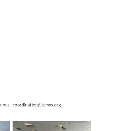
c nous : coordination@tqmns.org